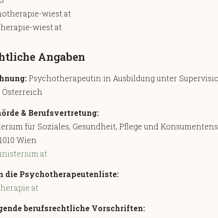
otherapie-wiest.at
erapie-wiest.at
htliche Angaben
chnung:
Psychotherapeutin in Ausbildung unter Supervisi
Österreich
örde & Berufsvertretung:
erium für Soziales, Gesundheit, Pflege und Konsumenten
 1010 Wien
nisterium.at
n die Psychotherapeutenliste:
erapie.at
lgende berufsrechtliche Vorschriften: