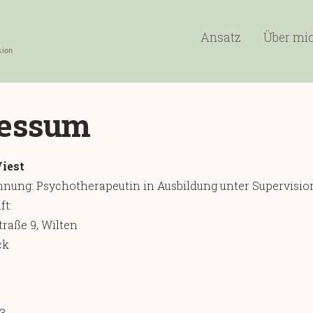
Ansatz
Über mi
sion
essum
iest
hnung: Psychotherapeutin in Ausbildung unter Supervisio
ft:
raße 9, Wilten
ck
3