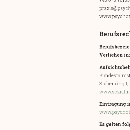
praxis@psych
www.psychoth
Berufsrec
Berufsbezei
Verliehen in:
Aufsichtsbeh
Bundesminist
Stubenring 1,
www.sozialmi
Eintragung i
www.psychoth
Es gelten fo